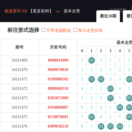
时间范围：
极速赛车168
【更多彩种】
基本走势
最近30期
最
标注形式选择
不带遗漏数据
显示走势折线
基本走
期号
开奖号码
0
1
2
3
4
5
34111469
0608011009
1
01
1
1
1
1
34111470
0609070810
2
1
2
2
2
2
34111471
0109080502
3
01
02
3
3
05
34111472
0908060310
4
1
1
03
4
1
34111473
0305071009
5
2
2
03
5
05
34111474
0504060807
6
3
3
1
04
05
34111475
0510070601
7
01
4
2
1
05
34111476
0409030210
8
1
02
03
04
1