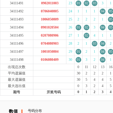
34111491
0902011003
23
01
02
03
3
1
34111492
0706040805
24
1
1
1
04
05
34111493
1006050809
25
2
2
2
1
05
34111494
0901020504
26
01
02
3
04
05
34111495
0207080906
27
1
02
4
1
1
34111496
0704080903
28
2
1
03
04
2
34111497
1001050804
29
01
2
1
04
05
34111498
0106080409
30
01
3
2
04
1
出现总次数
0
11
12
13
16
平均遗漏值
30
2
2
2
1
最大遗漏值
30
5
4
4
5
最大连出值
0
3
2
4
5
0
1
2
3
4
期号
开奖号码
号码分布
数值