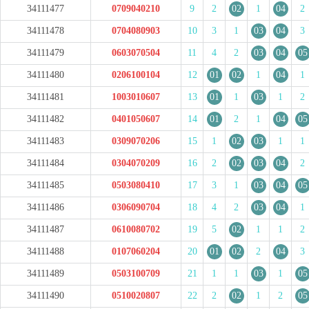
34111477
0709040210
9
2
02
1
04
2
34111478
0704080903
10
3
1
03
04
3
34111479
0603070504
11
4
2
03
04
05
34111480
0206100104
12
01
02
1
04
1
34111481
1003010607
13
01
1
03
1
2
34111482
0401050607
14
01
2
1
04
05
34111483
0309070206
15
1
02
03
1
1
34111484
0304070209
16
2
02
03
04
2
34111485
0503080410
17
3
1
03
04
05
34111486
0306090704
18
4
2
03
04
1
34111487
0610080702
19
5
02
1
1
2
34111488
0107060204
20
01
02
2
04
3
34111489
0503100709
21
1
1
03
1
05
34111490
0510020807
22
2
02
1
2
05